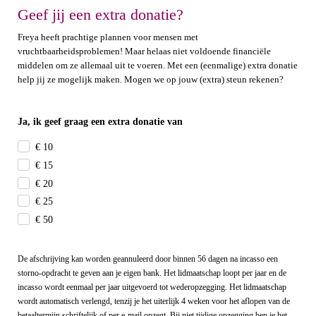
Geef jij een extra donatie?
Freya heeft prachtige plannen voor mensen met
vruchtbaarheidsproblemen! Maar helaas niet voldoende financiële
middelen om ze allemaal uit te voeren. Met een (eenmalige) extra donatie
help jij ze mogelijk maken. Mogen we op jouw (extra) steun rekenen?
Ja, ik geef graag een extra donatie van
€ 10
€ 15
€ 20
€ 25
€ 50
De afschrijving kan worden geannuleerd door binnen 56 dagen na incasso een
storno-opdracht te geven aan je eigen bank. Het lidmaatschap loopt per jaar en de
incasso wordt eenmaal per jaar uitgevoerd tot wederopzegging.
Het lidmaatschap
wordt automatisch verlengd, tenzij je het uiterlijk 4 weken voor het aflopen van de
betaaltermijn schriftelijk of per e-mail opzegt. Bij niet tijdige opzegging ben je het